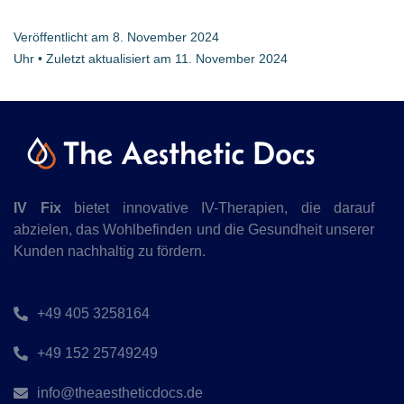
Veröffentlicht am
8. November 2024
Uhr • Zuletzt aktualisiert am
11. November 2024
IV Fix
bietet innovative IV-Therapien, die darauf
abzielen, das Wohlbefinden und die Gesundheit unserer
Kunden nachhaltig zu fördern.
+49 405 3258164
+49 152 25749249
info@theaestheticdocs.de