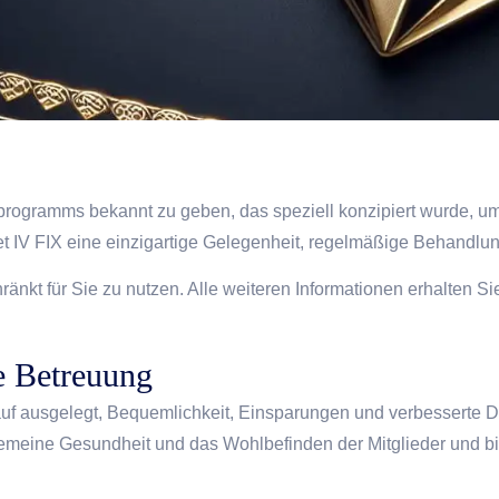
pprogramms bekannt zu geben, das speziell konzipiert wurde, u
etet IV FIX eine einzigartige Gelegenheit, regelmäßige Behandl
hränkt für Sie zu nutzen. Alle weiteren Informationen erhalten S
e Betreuung
uf ausgelegt, Bequemlichkeit, Einsparungen und verbesserte Di
meine Gesundheit und das Wohlbefinden der Mitglieder und bie