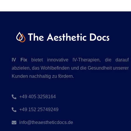
IV Fix
bietet innovative IV-Therapien, die darauf
abzielen, das Wohlbefinden und die Gesundheit unserer
Kunden nachhaltig zu fördern.
+49 405 3258164
+49 152 25749249
info@theaestheticdocs.de