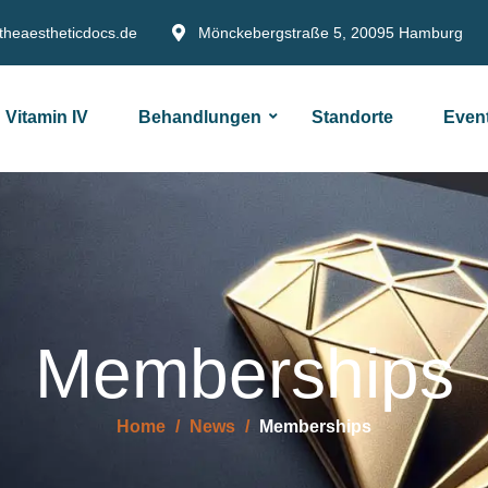
theaestheticdocs.de
Mönckebergstraße 5, 20095 Hamburg
Vitamin IV
Behandlungen
Standorte
Even
Memberships
Home
/
News
/
Memberships