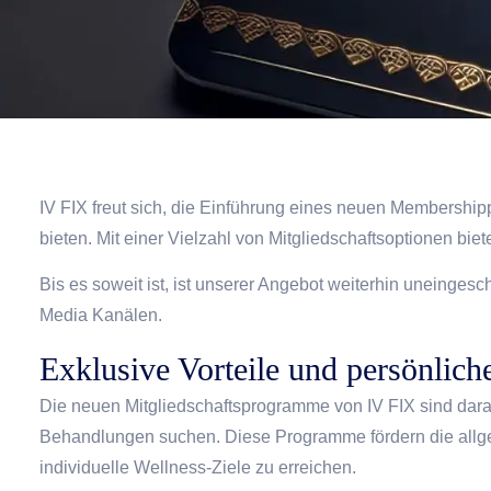
IV FIX freut sich, die Einführung eines neuen Membershi
bieten. Mit einer Vielzahl von Mitgliedschaftsoptionen bi
Bis es soweit ist, ist unserer Angebot weiterhin uneingesc
Media Kanälen.
Exklusive Vorteile und persönlich
Die neuen Mitgliedschaftsprogramme von IV FIX sind dara
Behandlungen suchen. Diese Programme fördern die allge
individuelle Wellness-Ziele zu erreichen.