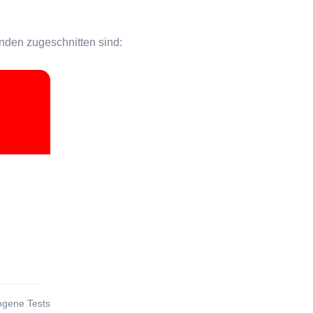
unden zugeschnitten sind:
n
ogene Tests