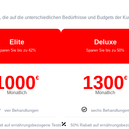
n, die auf die unterschiedlichen Bedürfnisse und Budgets der K
Elite
Deluxe
paren Sie bis zu 42%
Sparen Sie bis zu 50%
1000
1300
€
€
Monatlich
Monatlich
vier Behandlungen
sechs Behandlunge
tt auf ernährungsbezogene Tests
50% Rabatt auf ernährungsbez