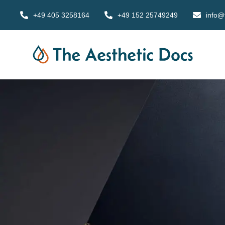
+49 405 3258164
+49 152 25749249
info@