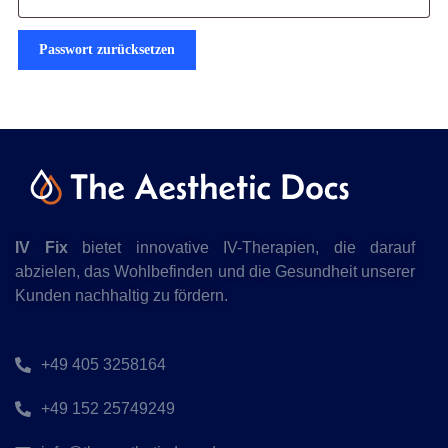
Passwort zurücksetzen
IV Fix
bietet innovative IV-Therapien, die darauf
abzielen, das Wohlbefinden und die Gesundheit unserer
Kunden nachhaltig zu fördern.
+49 405 3258164
+49 152 25749249